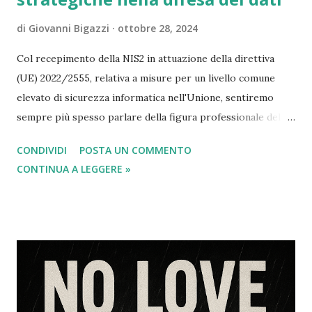
di
Giovanni Bigazzi
ottobre 28, 2024
Col recepimento della NIS2 in attuazione della direttiva
(UE) 2022/2555, relativa a misure per un livello comune
elevato di sicurezza informatica nell'Unione, sentiremo
sempre più spesso parlare della figura professionale del
CISO che è l'acronimo inglese di Chief Information Security
CONDIVIDI
POSTA UN COMMENTO
Officer. In questo articolo esaminiamo il rapporto tra
CONTINUA A LEGGERE »
questa figura attinente alla sicurezza informatica e quella
del Responsabile della protezione dei dati RPD conosciuto
anche con l'acronimo di DPO (Data Protection Officer)
come disciplinato dal Regolamento europeo sulla
protezione dei dati personali (UE) 2016/679. Diciamo
subito che entrambe sono figure che operano nell'ambito
della sicurezza dei dati, con ruoli distinti ma