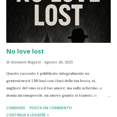
complementari. Ecco una panoramica di ciascun ruolo e
delle loro possibili interazioni. Ruolo del CISO: Il CISO è
responsabile della sicurezza delle informazioni e dei
sistemi aziendali. Si occupa della gestione dei rischi legati
alla sicurezza informatica, della...
No love lost
di
Giovanni Bigazzi
agosto 26, 2025
Questo racconto è pubblicato integralmente su
gentesicura.it 1 Mi baci con i baci della tua bocca, sì,
migliore del vino era il tuo amore; ma sullo schermo, o
donna inconsapevole, un amore guasto si tramuta in
esposizione. 2 Inebrianti sono i tuoi profumi, aroma che si
CONDIVIDI
POSTA UN COMMENTO
spande è il tuo nome, per questo le figlie di Gerusalemme
CONTINUA A LEGGERE »