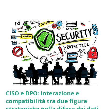
informatici di rete, come i firewall, i log generati dalle
connessioni degli utenti a Internet: si tratta di file di testo
che tracciano le attività digitali. Senza entrare troppo nei
dettagli tecnici, tali log sono strumenti fondamentali per i
tecnici informatici, ad esempio per ricostruire la dinamica
di un attacco informatico oppure come strumento forense
per individuare le cause e le responsabilità in caso di
violazione dei dati personali ( data breach ). Inoltre, fatto
non trascurabile, l'acquisizione forense di questi log è uno
strumento di indagine essenziale per l'autorità giudiz...
CISO e DPO: interazione e
compatibilità tra due figure
strategiche nella difesa dei dati