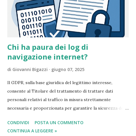
Chi ha paura dei log di
navigazione internet?
di
Giovanni Bigazzi
giugno 07, 2025
Il GDPR, sulla base giuridica del legittimo interesse,
consente al Titolare del trattamento di trattare dati
personali relativi al traffico in misura strettamente
necessaria e proporzionata per garantire la sicurezza delle
reti e dell’informazione (Considerando 49) e per finalità di
CONDIVIDI
POSTA UN COMMENTO
prevenzione delle frodi (Considerando 47). In questo
CONTINUA A LEGGERE »
contesto, è possibile conservare all’interno di apparati