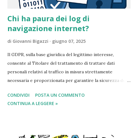
Chi ha paura dei log di
navigazione internet?
di
Giovanni Bigazzi
giugno 07, 2025
Il GDPR, sulla base giuridica del legittimo interesse,
consente al Titolare del trattamento di trattare dati
personali relativi al traffico in misura strettamente
necessaria e proporzionata per garantire la sicurezza delle
reti e dell’informazione (Considerando 49) e per finalità di
CONDIVIDI
POSTA UN COMMENTO
prevenzione delle frodi (Considerando 47). In questo
CONTINUA A LEGGERE »
contesto, è possibile conservare all’interno di apparati
informatici di rete, come i firewall, i log generati dalle
connessioni degli utenti a Internet: si tratta di file di testo
che tracciano le attività digitali. Senza entrare troppo nei