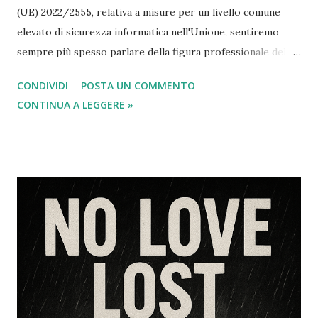
(UE) 2022/2555, relativa a misure per un livello comune
elevato di sicurezza informatica nell'Unione, sentiremo
sempre più spesso parlare della figura professionale del
CISO che è l'acronimo inglese di Chief Information Security
CONDIVIDI
POSTA UN COMMENTO
Officer. In questo articolo esaminiamo il rapporto tra
CONTINUA A LEGGERE »
questa figura attinente alla sicurezza informatica e quella
del Responsabile della protezione dei dati RPD conosciuto
anche con l'acronimo di DPO (Data Protection Officer)
come disciplinato dal Regolamento europeo sulla
protezione dei dati personali (UE) 2016/679. Diciamo
subito che entrambe sono figure che operano nell'ambito
della sicurezza dei dati, con ruoli distinti ma
complementari. Ecco una panoramica di ciascun ruolo e
delle loro possibili interazioni. Ruolo del CISO: Il CISO è
responsabile della sicurezza delle informazioni e dei
sistemi aziendali. Si occupa della gestione dei rischi legati