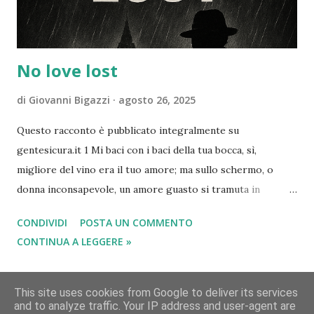
alla sicurezza informatica, della...
No love lost
di
Giovanni Bigazzi
agosto 26, 2025
Questo racconto è pubblicato integralmente su
gentesicura.it 1 Mi baci con i baci della tua bocca, sì,
migliore del vino era il tuo amore; ma sullo schermo, o
donna inconsapevole, un amore guasto si tramuta in
esposizione. 2 Inebrianti sono i tuoi profumi, aroma che si
CONDIVIDI
POSTA UN COMMENTO
spande è il tuo nome, per questo le figlie di Gerusalemme
CONTINUA A LEGGERE »
si rallegrano. Ma ora un’altra eco corre nelle reti: non
profumo, ma algoritmo, non nome, ma immagini violate.
Puoi continuare la lettura al seguente link No love lost –
This site uses cookies from Google to deliver its services
and to analyze traffic. Your IP address and user-agent are
#gentesicura – Cittadinanza digitale e consapevolezza dei