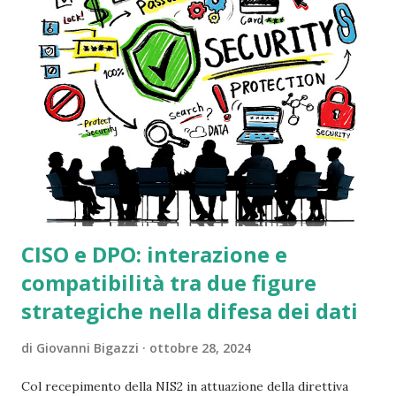
dettagli tecnici, tali log sono strumenti fondamentali per i
tecnici informatici, ad esempio per ricostruire la dinamica
di un attacco informatico oppure come strumento forense
per individuare le cause e le responsabilità in caso di
violazione dei dati personali ( data breach ). Inoltre, fatto
non trascurabile, l'acquisizione forense di questi log è uno
strumento di indagine essenziale per l'autorità giudiz...
CISO e DPO: interazione e
compatibilità tra due figure
strategiche nella difesa dei dati
di
Giovanni Bigazzi
ottobre 28, 2024
Col recepimento della NIS2 in attuazione della direttiva